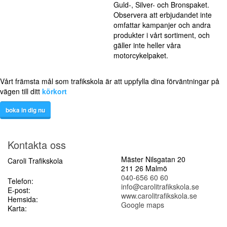
Guld-, Silver- och Bronspaket.
Observera att erbjudandet inte
omfattar kampanjer och andra
produkter i vårt sortiment, och
gäller inte heller våra
motorcykelpaket.
Vårt främsta mål som trafikskola är att uppfylla dina förväntningar på
vägen till ditt
körkort
boka in dig nu
Kontakta oss
040-656 60 60
Mäster Nilsgatan 20
Caroli Trafikskola
211 26
Malmö
040-656 60 60
Telefon:
info@carolitrafikskola.se
E-post:
www.carolitrafikskola.se
Hemsida:
Google maps
Karta: