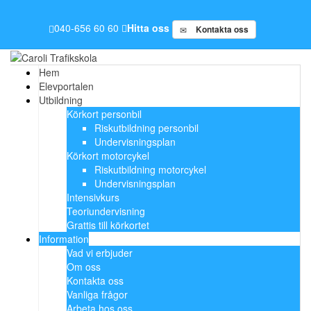
040-656 60 60
Hitta oss
Kontakta oss
Hem
Elevportalen
Utbildning
Körkort personbil
Riskutbildning personbil
Undervisningsplan
Körkort motorcykel
Riskutbildning motorcykel
Undervisningsplan
Intensivkurs
Teoriundervisning
Grattis till körkortet
Information
Vad vi erbjuder
Om oss
Kontakta oss
Vanliga frågor
Arbeta hos oss