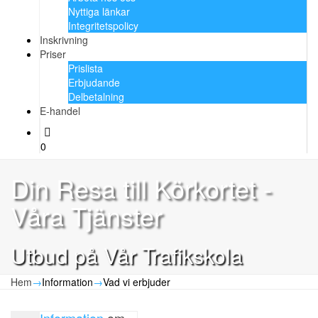
Nyttiga länkar
Integritetspolicy
Inskrivning
Priser
Prislista
Erbjudande
Delbetalning
E-handel
0
Din Resa till Körkortet -
Våra Tjänster
Utbud på Vår Trafikskola
Hem
→
Information
→
Vad vi erbjuder