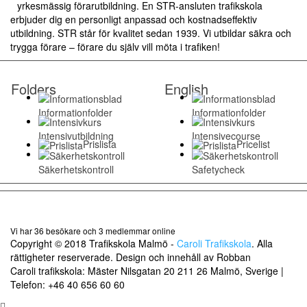
yrkesmässig förarutbildning. En STR-ansluten trafikskola
erbjuder dig en personligt anpassad och kostnadseffektiv
utbildning. STR står för kvalitet sedan 1939. Vi utbildar säkra och
trygga förare – förare du själv vill möta i trafiken!
Folders
English
Informationfolder
Informationfolder
Intensivutbildning
Intensivecourse
Prislista
Pricelist
Säkerhetskontroll
Safetycheck
Vi har 36 besökare och 3 medlemmar online
Copyright © 2018 Trafikskola Malmö -
Caroli Trafikskola
. Alla
rättigheter reserverade. Design och innehåll av Robban
Caroli trafikskola: Mäster Nilsgatan 20 211 26 Malmö, Sverige |
Telefon: +46 40 656 60 60